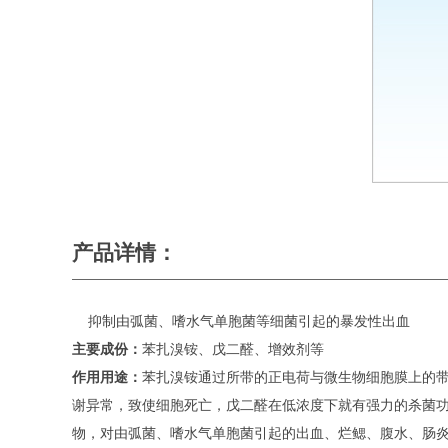
产品详情：
抑制由弧菌、嗜水气单胞菌等细菌引起的暴发性出血
主要成份：
苯扎溴铵、戊二醛、增效剂等
作用用途：
苯扎溴铵通过所带的正电荷与微生物细胞膜上的
谢异常，致使细胞死亡，戊二醛在低浓度下就有强力的杀菌
物，对由弧菌、嗜水气单胞菌引起的出血、烂鳃、腹水、肠